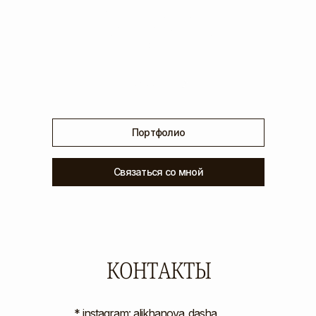
Заграничные проекты
*свадебный образ от 500 евро
по запросу
Подробнее
Портфолио
Связаться со мной
КОНТАКТЫ
* instagram: alikhanova_dasha